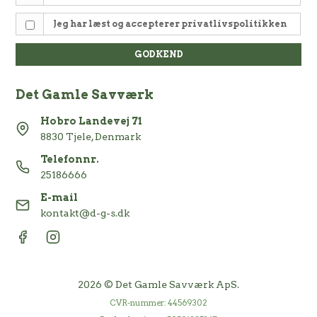
Jeg har læst og accepterer
privatlivspolitikken
GODKEND
Det Gamle Savværk
Hobro Landevej 71
8830 Tjele, Denmark
Telefonnr.
25186666
E-mail
kontakt@d-g-s.dk
2026 © Det Gamle Savværk ApS.
CVR-nummer: 44569302