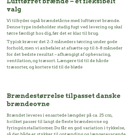
Lufttørret brænde – et fleksibelt
valg
Vi tilbyder også brændetårne med lufttørret brænde.
Denne type indeholder stadig fugt ved levering og skal
tørre færdigt hos dig, før det er klar til brug.
Typisk kræver det 2-3 måneders tørring under gode
forhold, men vi anbefaler at afsætte op til 6-8 måneder
for det bedste resultat – afhængigt af opbevaring,
ventilation, og træsort. Længere tid til de hårde
træsorter, og kortere tid til de bløde
Brændestørrelse tilpasset danske
brændeovne
Brændet leveres i ensartede længder på ca. 25 cm,
hvilket passer til langt de fleste brændeovne og
fyringsinstallatiomer. Du får en god variation i tykkelse,
så der både er stykker til optænding og længerevarende