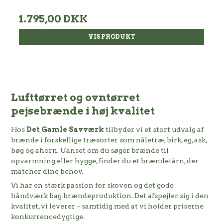
1.795,00 DKK
VIS PRODUKT
Lufttørret og ovntørret
pejsebrænde i høj kvalitet
Hos
Det Gamle Savværk
tilbyder vi et stort udvalg af
brænde i forskellige træsorter som nåletræ, birk, eg, ask,
bøg og ahorn. Uanset om du søger brænde til
opvarmning eller hygge, finder du et brændetårn, der
matcher dine behov.
Vi har en stærk passion for skoven og det gode
håndværk bag brændeproduktion. Det afspejler sig i den
kvalitet, vi leverer – samtidig med at vi holder priserne
konkurrencedygtige.