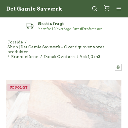
Det Gamle Savværk
Gratis fragt
indenfor 1-3 hverdage - kun til brofaste øer
Forside
/
Shop | Det Gamle Savværk – Oversigt over vores
produkter
/
Brændetårne
/
Dansk Ovntørret Ask 1,0 m3
UDSOLGT