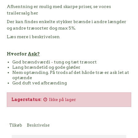
Afhentning er mulig med skarpe priser,
se vores
trailersalg her
Der kan findes enkelte stykker brænde i andre længder
og andre træsorter dog max 5%.
Læs mere i beskrivelsen
Hvorfor
Ask
?
God brændværdi - tung og tæt træsort
Lang brændetid og gode gløder
Nem optænding. På trods af det hårde træ er ask let at
optænde
God duft ved afbrænding
Lagerstatus:
Ikke på lager
Tilkøb
Beskrivelse