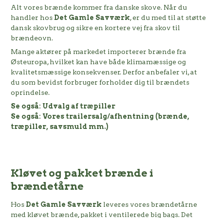
Alt vores brænde kommer fra danske skove. Når du
handler hos
Det Gamle Savværk
, er du med til at støtte
dansk skovbrug og sikre en kortere vej fra skov til
brændeovn.
Mange aktører på markedet importerer brænde fra
Østeuropa, hvilket kan have både klimamæssige og
kvalitetsmæssige konsekvenser. Derfor anbefaler vi, at
du som bevidst forbruger forholder dig til brændets
oprindelse.
Se også:
Udvalg af træpiller
Se også:
Vores trailersalg/afhentning (brænde,
træpiller, savsmuld mm.)
Kløvet og pakket brænde i
brændetårne
Hos
Det Gamle Savværk
leveres vores brændetårne
med kløvet brænde, pakket i ventilerede big bags. Det