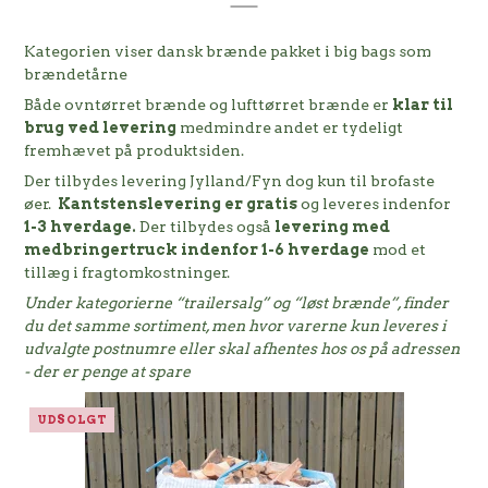
Kategorien viser dansk brænde pakket i big bags som
brændetårne
Både ovntørret brænde og lufttørret brænde er
klar til
brug ved levering
medmindre andet er tydeligt
fremhævet på produktsiden.
Der tilbydes levering Jylland/Fyn dog kun til brofaste
øer.
Kantstenslevering er gratis
og leveres
indenfor
1-3 hverdage.
Der tilbydes også
levering med
medbringertruck indenfor 1-6 hverdage
mod et
tillæg i fragtomkostninger.
Under kategorierne “trailersalg” og “løst brænde”, finder
du det samme sortiment, men hvor varerne kun leveres i
udvalgte postnumre eller skal afhentes hos os på adressen
- der er penge at spare
UDSOLGT