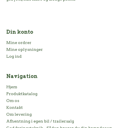
Din konto
Mine ordrer
Mine oplysninger
Log ind
Navigation
Hjem
Produktkatalog
Om os
Kontakt
Om levering
Afhentning i egen bil / trailersalg
God fyringsteknik – Sådan bruger du din brændeovn