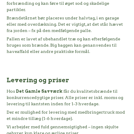
forbrænding og kan føre til øget sod og skadelige
partikler.
Brændetårnet bør placeres under halvtag, i en garage
eller med overdækning. Det er vigtigt, at det står hævet
fra jorden – fx på den medfølgende palle.
Pallen er lavet af ubehandlet træ og kan efterfølgende
bruges som brænde. Big baggen kan genanvendes til
haveaffald eller andre praktiske formål.
Levering og priser
Hos
Det Gamle Savværk
får du kvalitetsbrænde til
konkurrencedygtige priser. Alle priser er inkl. moms og
levering til kantsten inden for 1-3 hverdage.
Der er mulighed for levering med medbringertruck mod
et mindre tillæg (1-6 hverdage).
Vi arbejder med fuld gennemsigtighed – ingen skjulte
gebyrer, kun klare og ærlige priser.