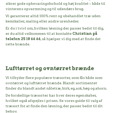
sikrer gode opbevaringsforhold og høj kvalitet – både til
vinterens opvarmning og til udendørs brug.
Vi garanterer altid 100% rent og ubehandlet træ uden
kemikalier, maling eller andre urenheder.
Er du i tvivl om, hvilken løsning der passer bedst til dig,
er du altid velkommen til at kontakte
Christian på
telefon 25 18 66 66
, så hjælper vi dig med at finde det
rette brænde.
Lufttørret og ovntørret brænde
Vi tilbyder flere populære træsorter, som fås både som
ovntørret og lufttørret brænde. Blandt sortimentet
finder du blandt andet nåletræ, birk, eg, ask, bøg og ahorn.
De forskellige træsorter har hver deres egenskaber,
hvilket også afspejles i prisen.
Se vores guide til valg af
træsort
for at finde den løsning, der passer bedst til dit
behov.